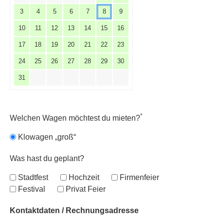
3
4
5
6
7
8
9
10
11
12
13
14
15
16
17
18
19
20
21
22
23
24
25
26
27
28
29
30
31
*
Welchen Wagen möchtest du mieten?
Klowagen „groß“
Was hast du geplant?
Stadtfest
Hochzeit
Firmenfeier
Festival
Privat Feier
Kontaktdaten / Rechnungsadresse