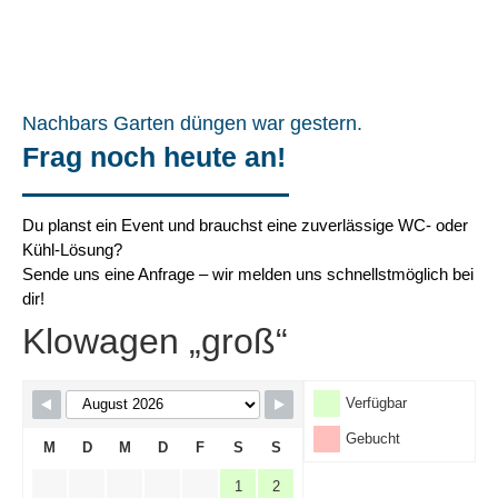
Nachbars Garten düngen war gestern.
Frag noch heute an!
Du planst ein Event und brauchst eine zuverlässige WC- oder
Kühl-Lösung?
Sende uns eine Anfrage – wir melden uns schnellstmöglich bei
dir!
Klowagen „groß“
Skip Booking Form
Verfügbar
Gebucht
M
D
M
D
F
S
S
1
2